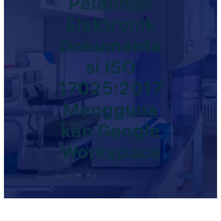
Pelatihan
Elektronik
Dokumenta
Si ISO
17025:2017
Mengguna
Kan Google
Workspace