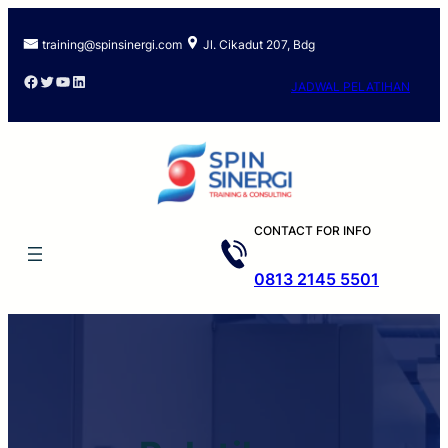
Skip
to
training@spinsinergi.com
Jl. Cikadut 207, Bdg
content
Facebook
Twitter
YouTube
LinkedIn
JADWAL PELATIHAN
CONTACT FOR INFO
0813 2145 5501