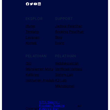
Facebook
Twitter
YouTube
LinkedIn
EKSPLOR
SUPPORT
Home
Jadwal Pelatihan
Tentang
Booking Pelatihan
Layanan
Blog
Kontak
Event
PELATIHAN
PELATIHAN
ISO
Ketidakpastian
Manajemen Mutu
Verifikasi Validasi
Kalibrasi
Sistem Lab
Instrumen Analisis
K3 Lab
Mikrobiologi
SPIN Sinergi :
Provider Training
· All
Copyright
Kalibrasi Dan