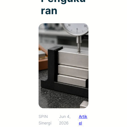
Ran
SPIN
Jun 4,
Artik
·
·
Sinergi
2026
el