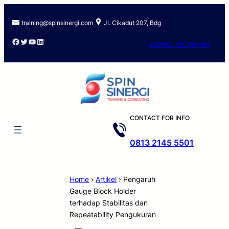
training@spinsinergi.com
Jl. Cikadut 207, Bdg
Facebook
Twitter
YouTube
LinkedIn
JADWAL PELATIHAN
CONTACT FOR INFO
0813 2145 5501
Home
›
Artikel
›
Pengaruh
Gauge Block Holder
terhadap Stabilitas dan
Repeatability Pengukuran