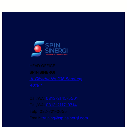
HEAD OFFICE
SPIN SINERGI
Jl. Cikadut No.206 Bandung
40194
Call/WA:
0813-2145-5501
Call/WA:
0813-2117-0714
Telp: 022-721-0655
Email:
training@spinsinergi.com